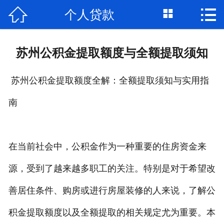



个人贷款
首页

关于我们
苏州公积金提取额度与全额提取须知
个人借钱
苏州公积金提取额度全解：全额提取须知与实用指
民间借贷
南
大额私借
贷款公司
在当前社会中，公积金作为一种重要的住房资金来
私人借款
源，受到了越来越多职工的关注。特别是对于希望改
善居住条件、购房或进行房屋装修的人来说，了解公
个人资金
积金提取额度以及全额提取的相关规定尤为重要。本
个人贷款