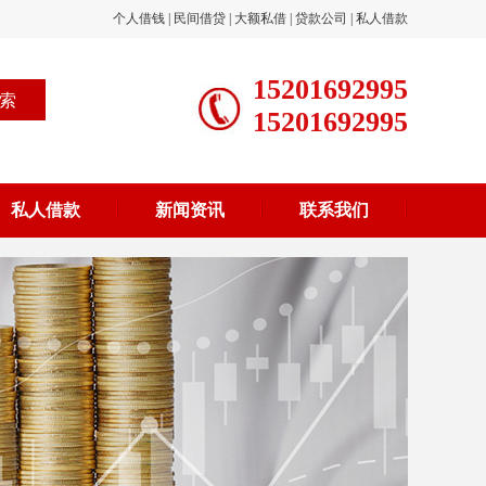
个人借钱
|
民间借贷
|
大额私借
|
贷款公司
|
私人借款
15201692995
15201692995
私人借款
新闻资讯
联系我们